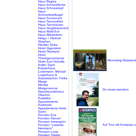
Haus Regina
Haus Schneeflocke
Haus Schneekopf
Haus
Schneekopfkugel
Haus Sonnenruh
Haus Tannenblick
Haus Tannhäuser
Haus Vergißmeinnicht
Haus Wald-Eck
Haus Wiederkehr
Helga + Hartmut
Stephan
Heußer, Elvira
Hotel Jägerstein
Hotel Oberland
Hotel
Thüringenschanze
Rennsteig Radwan
Hotel Zum Gründle
Keller, Egon
Krämerhaus
Lodemann, Michael
Logierhaus &
Gaststübchen Troika
Margit
Monika
Morgensonne
Du musst wandern
Naturfreundehaus
Oberhof
Parkblick -
Appartements
Parkhotel
Appartements Hotel
Garni
Pension Eva
Pension Danzer
Pension Immergrün
Auf Tour mit Kompass u
Pension "Liselotte
Herrmann"
Pension Luzia
Pension Triebel