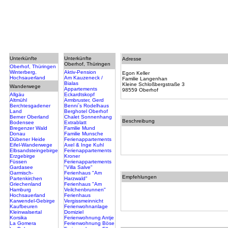
Unterkünfte
Unterkünfte
Adresse
Oberhof, Thüringen
Oberhof, Thüringen
Winterberg,
Aktiv-Pension
Egon Keller
Hochsauerland
Am Kauzeneck /
Familie Langenhan
Bialas
Kleine Schloßbergstraße 3
Wanderwege
Appartements
98559 Oberhof
Allgäu
Eckardtskopf
Altmühl
Armbruster, Gerd
Berchtesgadener
Benni`s Rodelhaus
Land
Berghotel Oberhof
Berner Oberland
Chalet Sonnenhang
Beschreibung
Bodensee
Extrablatt
Bregenzer Wald
Familie Mund
Donau
Familie Munsche
Dübener Heide
Ferienappartements
Eifel-Wanderwege
Axel & Inge Kuhl
Elbsandsteingebirge
Ferienappartements
Erzgebirge
Kroner
Füssen
Ferienappartements
Gardasee
"Villa Salve"
Garmisch-
Ferienhaus "Am
Empfehlungen
Partenkirchen
Harzwald"
Griechenland
Ferienhaus "Am
Hamburg
Veilchenbrunnen"
Hochsauerland
Ferienhaus
Karwendel-Gebirge
Vergissmeinnicht
Kaufbeuren
Ferienwohnanlage
Kleinwalsertal
Domiziel
Korsika
Ferienwohnung Antje
La Gomera
Ferienwohnung Böse