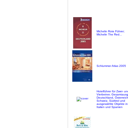
Michelin Rote Führer;
Michelin The Red...
Schlummer Atlas 2005
Hotelführer für Zwei- un
Vierbeiner, Gesamtaus
Deutschland, Österreich
Schweiz, Südtirol und
ausgewählte Objekte in
Italien und Spanien