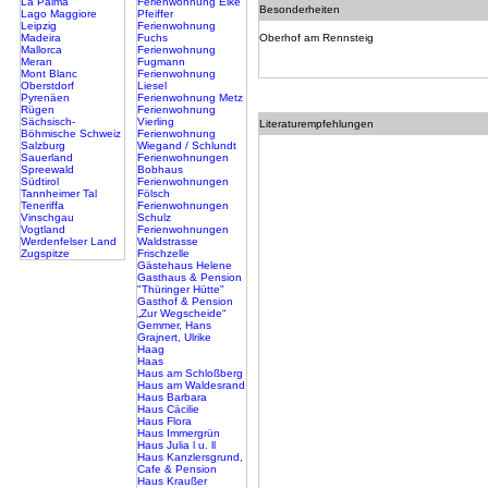
La Palma
Ferienwohnung Elke
Besonderheiten
Lago Maggiore
Pfeiffer
Leipzig
Ferienwohnung
Madeira
Fuchs
Oberhof am Rennsteig
Mallorca
Ferienwohnung
Meran
Fugmann
Mont Blanc
Ferienwohnung
Oberstdorf
Liesel
Pyrenäen
Ferienwohnung Metz
Rügen
Ferienwohnung
Sächsisch-
Vierling
Literaturempfehlungen
Böhmische Schweiz
Ferienwohnung
Salzburg
Wiegand / Schlundt
Sauerland
Ferienwohnungen
Spreewald
Bobhaus
Südtirol
Ferienwohnungen
Tannheimer Tal
Fölsch
Teneriffa
Ferienwohnungen
Vinschgau
Schulz
Vogtland
Ferienwohnungen
Werdenfelser Land
Waldstrasse
Zugspitze
Frischzelle
Gästehaus Helene
Gasthaus & Pension
"Thüringer Hütte"
Gasthof & Pension
„Zur Wegscheide“
Gemmer, Hans
Grajnert, Ulrike
Haag
Haas
Haus am Schloßberg
Haus am Waldesrand
Haus Barbara
Haus Cäcilie
Haus Flora
Haus Immergrün
Haus Julia l u. ll
Haus Kanzlersgrund,
Cafe & Pension
Haus Kraußer