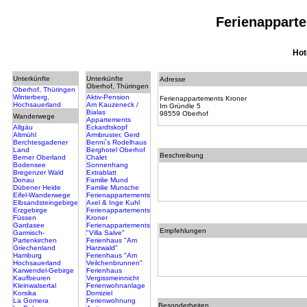
Ferienappart
Hot
Unterkünfte
Unterkünfte
Adresse
Oberhof, Thüringen
Oberhof, Thüringen
Winterberg,
Aktiv-Pension
Ferienappartements Kroner
Hochsauerland
Am Kauzeneck /
Im Gründle 5
Bialas
98559 Oberhof
Wanderwege
Appartements
Allgäu
Eckardtskopf
Altmühl
Armbruster, Gerd
Berchtesgadener
Benni`s Rodelhaus
Land
Berghotel Oberhof
Beschreibung
Berner Oberland
Chalet
Bodensee
Sonnenhang
Bregenzer Wald
Extrablatt
Donau
Familie Mund
Dübener Heide
Familie Munsche
Eifel-Wanderwege
Ferienappartements
Elbsandsteingebirge
Axel & Inge Kuhl
Erzgebirge
Ferienappartements
Füssen
Kroner
Gardasee
Ferienappartements
Empfehlungen
Garmisch-
"Villa Salve"
Partenkirchen
Ferienhaus "Am
Griechenland
Harzwald"
Hamburg
Ferienhaus "Am
Hochsauerland
Veilchenbrunnen"
Karwendel-Gebirge
Ferienhaus
Kaufbeuren
Vergissmeinnicht
Kleinwalsertal
Ferienwohnanlage
Korsika
Domiziel
La Gomera
Ferienwohnung
Besonderheiten