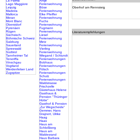
La Palma
Antje
Lago Maggiore
Ferienwohnung
Leipzig
Böse
Oberhof am Rennsteig
Madeira
Ferienwohnung
Mallorca
Elke Pfeiffer
Meran
Ferienwohnung
Mont Blanc
Fuchs
Oberstdorf
Ferienwohnung
Pyrenäen
Fugmann
Rügen
Ferienwohnung
Literaturempfehlungen
Sächsisch-
Liesel
Böhmische Schweiz
Ferienwohnung
Salzburg
Metz
Sauerland
Ferienwohnung
Spreewald
Vierling
Südtirol
Ferienwohnung
Tannheimer Tal
Wiegand / Schlundt
Teneriffa
Ferienwohnungen
Vinschgau
Bobhaus
Vogtland
Ferienwohnungen
Werdenfelser Land
Fölsch
Zugspitze
Ferienwohnungen
Schulz
Ferienwohnungen
Waldstrasse
Frischzelle
Gästehaus Helene
Gasthaus &
Pension "Thüringer
Hütte"
Gasthof & Pension
„Zur Wegscheide“
Gemmer, Hans
Grajnert, Ulrike
Haag
Haas
Haus am
Schloßberg
Haus am
Waldesrand
Haus Barbara