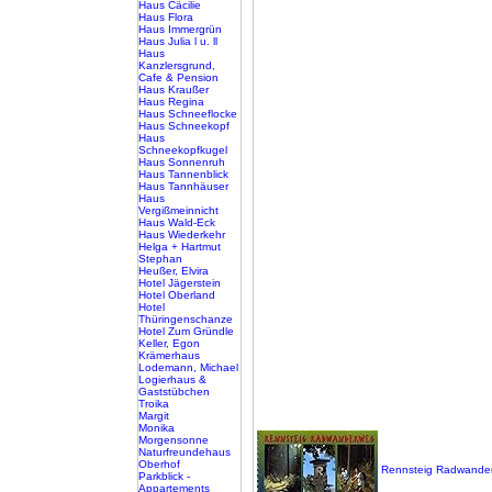
Haus Cäcilie
Haus Flora
Haus Immergrün
Haus Julia l u. ll
Haus
Kanzlersgrund,
Cafe & Pension
Haus Kraußer
Haus Regina
Haus Schneeflocke
Haus Schneekopf
Haus
Schneekopfkugel
Haus Sonnenruh
Haus Tannenblick
Haus Tannhäuser
Haus
Vergißmeinnicht
Haus Wald-Eck
Haus Wiederkehr
Helga + Hartmut
Stephan
Heußer, Elvira
Hotel Jägerstein
Hotel Oberland
Hotel
Thüringenschanze
Hotel Zum Gründle
Keller, Egon
Krämerhaus
Lodemann, Michael
Logierhaus &
Gaststübchen
Troika
Margit
Monika
Morgensonne
Naturfreundehaus
Oberhof
Rennsteig Radwande
Parkblick -
Appartements