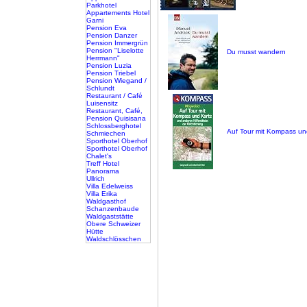
Parkhotel
Appartements Hotel
Garni
Pension Eva
Pension Danzer
Pension Immergrün
Pension "Liselotte
Du musst wandern
Herrmann"
Pension Luzia
Pension Triebel
Pension Wiegand /
Schlundt
Restaurant / Café
Luisensitz
Restaurant, Café,
Pension Quisisana
Schlossberghotel
Auf Tour mit Kompass un
Schmiechen
Sporthotel Oberhof
Sporthotel Oberhof
Chalet's
Treff Hotel
Panorama
Ullrich
Villa Edelweiss
Villa Erika
Waldgasthof
Schanzenbaude
Waldgaststätte
Obere Schweizer
Hütte
Waldschlösschen