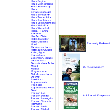
Haus Regina
Haus Schneeflocke
Haus Schneekopf
Haus
Schneekopfkugel
Haus Sonnenruh
Haus Tannenblick
Haus Tannhäuser
Haus Vergißmeinnicht
Haus Wald-Eck
Haus Wiederkehr
Helga + Hartmut
Stephan
Heußer, Elvira
Hotel Jägerstein
Hotel Oberland
Rennsteig Radwan
Hotel
Thüringenschanze
Hotel Zum Gründle
Keller, Egon
Krämerhaus
Lodemann, Michael
Logierhaus &
Gaststübchen Troika
Margit
Du musst wandern
Monika
Morgensonne
Naturfreundehaus
Oberhof
Parkblick -
Appartements
Parkhotel
Appartements Hotel
Garni
Pension Eva
Auf Tour mit Kompass u
Pension Danzer
Pension Immergrün
Pension "Liselotte
Herrmann"
Pension Luzia
Pension Triebel