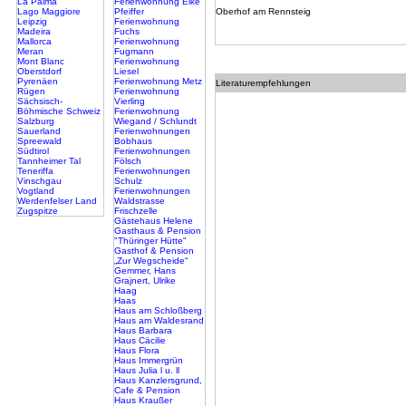
La Palma
Ferienwohnung Elke
Lago Maggiore
Pfeiffer
Oberhof am Rennsteig
Leipzig
Ferienwohnung
Madeira
Fuchs
Mallorca
Ferienwohnung
Meran
Fugmann
Mont Blanc
Ferienwohnung
Oberstdorf
Liesel
Pyrenäen
Ferienwohnung Metz
Literaturempfehlungen
Rügen
Ferienwohnung
Sächsisch-
Vierling
Böhmische Schweiz
Ferienwohnung
Salzburg
Wiegand / Schlundt
Sauerland
Ferienwohnungen
Spreewald
Bobhaus
Südtirol
Ferienwohnungen
Tannheimer Tal
Fölsch
Teneriffa
Ferienwohnungen
Vinschgau
Schulz
Vogtland
Ferienwohnungen
Werdenfelser Land
Waldstrasse
Zugspitze
Frischzelle
Gästehaus Helene
Gasthaus & Pension
"Thüringer Hütte"
Gasthof & Pension
„Zur Wegscheide“
Gemmer, Hans
Grajnert, Ulrike
Haag
Haas
Haus am Schloßberg
Haus am Waldesrand
Haus Barbara
Haus Cäcilie
Haus Flora
Haus Immergrün
Haus Julia l u. ll
Haus Kanzlersgrund,
Cafe & Pension
Haus Kraußer