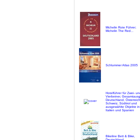
Michelin Rote Führer;
Michelin The Red...
Schlummer Atlas 2005
Hotelführer für Zwei- un
Vierbeiner, Gesamtaus
Deutschland, Österreich
Schweiz, Südtirol und
ausgewählte Objekte in
Italien und Spanien
Bikeline Bett & Bike,
Deutschland