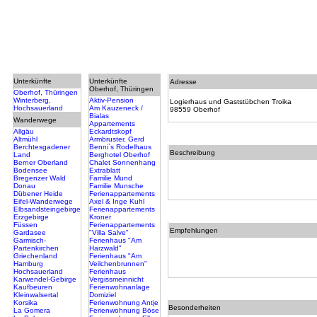
Unterkünfte
Unterkünfte
Adresse
Oberhof, Thüringen
Oberhof, Thüringen
Winterberg,
Aktiv-Pension
Logierhaus und Gaststübchen Troika
Hochsauerland
Am Kauzeneck /
98559 Oberhof
Bialas
Wanderwege
Appartements
Allgäu
Eckardtskopf
Altmühl
Armbruster, Gerd
Berchtesgadener
Benni`s Rodelhaus
Beschreibung
Land
Berghotel Oberhof
Berner Oberland
Chalet Sonnenhang
Bodensee
Extrablatt
Bregenzer Wald
Familie Mund
Donau
Familie Munsche
Dübener Heide
Ferienappartements
Eifel-Wanderwege
Axel & Inge Kuhl
Elbsandsteingebirge
Ferienappartements
Erzgebirge
Kroner
Füssen
Ferienappartements
Empfehlungen
Gardasee
"Villa Salve"
Garmisch-
Ferienhaus "Am
Partenkirchen
Harzwald"
Griechenland
Ferienhaus "Am
Hamburg
Veilchenbrunnen"
Hochsauerland
Ferienhaus
Karwendel-Gebirge
Vergissmeinnicht
Kaufbeuren
Ferienwohnanlage
Kleinwalsertal
Domiziel
Korsika
Ferienwohnung Antje
Besonderheiten
La Gomera
Ferienwohnung Böse