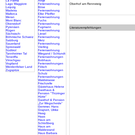
La Palma
Antje
Lago Maggiore
Ferienwohnung
Oberhof am Rennsteig
Leipzig
Böse
Madeira
Ferienwohnung
Mallorca
Elke Pfeiffer
Meran
Ferienwohnung
Mont Blanc
Fuchs
Oberstdorf
Ferienwohnung
Pyrenäen
Fugmann
Literaturempfehlungen
Rügen
Ferienwohnung
Sächsisch-
Liesel
Böhmische Schweiz
Ferienwohnung
Salzburg
Metz
Sauerland
Ferienwohnung
Spreewald
Vierling
Südtirol
Ferienwohnung
Tannheimer Tal
Wiegand / Schlundt
Teneriffa
Ferienwohnungen
Vinschgau
Bobhaus
Vogtland
Ferienwohnungen
Werdenfelser Land
Fölsch
Zugspitze
Ferienwohnungen
Schulz
Ferienwohnungen
Waldstrasse
Frischzelle
Gästehaus Helene
Gasthaus &
Pension "Thüringer
Hütte"
Gasthof & Pension
„Zur Wegscheide“
Gemmer, Hans
Grajnert, Ulrike
Haag
Haas
Haus am
Schloßberg
Haus am
Waldesrand
Haus Barbara