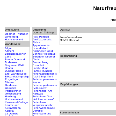
Naturfre
Hot
Unterkünfte
Unterkünfte
Adresse
Oberhof, Thüringen
Oberhof, Thüringen
Winterberg,
Aktiv-Pension
Naturfreundehaus
Hochsauerland
Am Kauzeneck /
98559 Oberhof
Bialas
Wanderwege
Appartements
Allgäu
Eckardtskopf
Altmühl
Armbruster, Gerd
Berchtesgadener
Benni`s Rodelhaus
Beschreibung
Land
Berghotel Oberhof
Berner Oberland
Chalet
Bodensee
Sonnenhang
Bregenzer Wald
Extrablatt
Donau
Familie Mund
Dübener Heide
Familie Munsche
Eifel-Wanderwege
Ferienappartements
Elbsandsteingebirge
Axel & Inge Kuhl
Erzgebirge
Ferienappartements
Füssen
Kroner
Empfehlungen
Gardasee
Ferienappartements
Garmisch-
"Villa Salve"
Partenkirchen
Ferienhaus "Am
Griechenland
Harzwald"
Hamburg
Ferienhaus "Am
Hochsauerland
Veilchenbrunnen"
Karwendel-Gebirge
Ferienhaus
Kaufbeuren
Vergissmeinnicht
Kleinwalsertal
Ferienwohnanlage
Korsika
Domiziel
Besonderheiten
La Gomera
Ferienwohnung