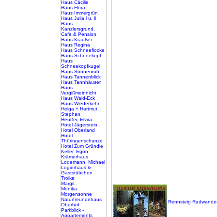
Haus Cäcilie
Haus Flora
Haus Immergrün
Haus Julia l u. ll
Haus
Kanzlersgrund,
Cafe & Pension
Haus Kraußer
Haus Regina
Haus Schneeflocke
Haus Schneekopf
Haus
Schneekopfkugel
Haus Sonnenruh
Haus Tannenblick
Haus Tannhäuser
Haus
Vergißmeinnicht
Haus Wald-Eck
Haus Wiederkehr
Helga + Hartmut
Stephan
Heußer, Elvira
Hotel Jägerstein
Hotel Oberland
Hotel
Thüringenschanze
Hotel Zum Gründle
Keller, Egon
Krämerhaus
Lodemann, Michael
Logierhaus &
Gaststübchen
Troika
Margit
Monika
Morgensonne
Naturfreundehaus
Rennsteig Radwande
Oberhof
Parkblick -
Appartements