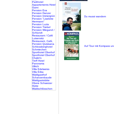
Parkhotel
Appartements Hotel
Garni
Pension Eva
Pension Danzer
Pension Immergrün
Du musst wandern
Pension "Liselotte
Herrmann"
Pension Luzia
Pension Triebel
Pension Wiegand /
Schlundt
Restaurant / Café
Luisensitz
Restaurant, Café,
Pension Quisisana
Auf Tour mit Kompass un
Schlossberghotel
Schmiechen
Sporthotel Oberhof
Sporthotel Oberhof
Chalet's
Treff Hotel
Panorama
Ullrich
Villa Edelweiss
Villa Erika
Waldgasthof
Schanzenbaude
Waldgaststätte
Obere Schweizer
Hütte
Waldschlösschen